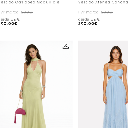
Vestido Casiopea Maquillaje
Vestido Atenea Conch
PVP marca
290€
PVP marca
290€
89€
89€
desde
desde
290,00
€
290,00
€