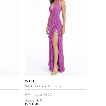
WATI
a
Vestido Lass Morado
PVP marca
196€
76€
desde
196,00
€