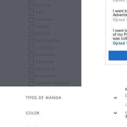
Opted 
Monos
I want 
Set
Advertis
Tocados
Opted 
Capas
I want t
Bolsos
of my P
was col
Pendientes
Opted 
Collares
Pulseras
Coronas
Lencería
Bisutería
Tarjeta Regalo
TIPOS DE MANGA
COLOR