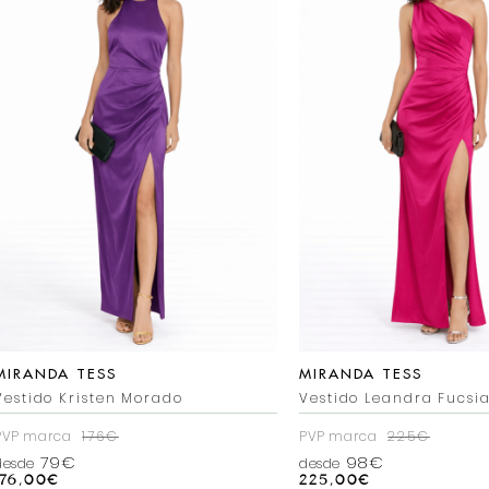
MIRANDA TESS
MIRANDA TESS
Vestido Kristen Morado
Vestido Leandra Fucsi
PVP marca
176€
PVP marca
225€
79€
98€
desde
desde
176,00
€
225,00
€