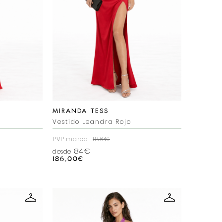
MIRANDA TESS
Vestido Leandra Rojo
PVP marca
186€
84€
desde
186,00
€