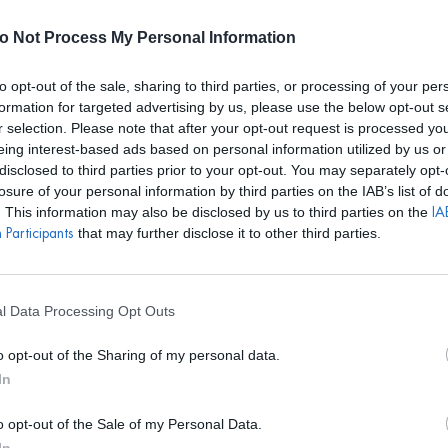
E REALIZARÁN ALQUILERES HASTA EL 24 DE AGOSTO. EL CALEN
o Not Process My Personal Information
to opt-out of the sale, sharing to third parties, or processing of your per
formation for targeted advertising by us, please use the below opt-out s
r selection. Please note that after your opt-out request is processed y
S
BOLSOS
ACCESORIOS
DISEÑADORES
EVENTOS
eing interest-based ads based on personal information utilized by us or
disclosed to third parties prior to your opt-out. You may separately opt-
losure of your personal information by third parties on the IAB’s list of
. This information may also be disclosed by us to third parties on the
IAB
that may further disclose it to other third parties.
Participants
l Data Processing Opt Outs
CATEGORÍAS
X
o opt-out of the Sharing of my personal data.
In
o opt-out of the Sale of my Personal Data.