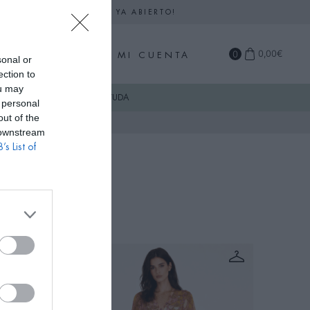
DARIO DE SEPTIEMBRE YA ABIERTO!
0
0,00
€
MI CUENTA
sonal or
ection to
ou may
COMPRA
AYUDA
 personal
out of the
 downstream
’s List of