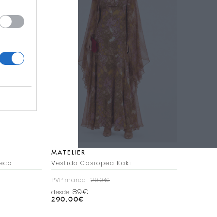
MATELIER
eco
Vestido Casiopea Kaki
PVP marca
290€
89€
desde
290,00
€