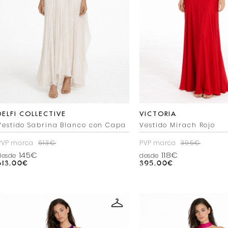
DELFI COLLECTIVE
VICTORIA
Vestido Sabrina Blanco con Capa
Vestido Mirach Rojo
PVP marca
613€
PVP marca
395€
145€
118€
desde
desde
613,00
€
395,00
€