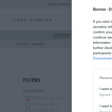
¡NOS VAMOS DE VACACIONES! NO S
Borow -
D
CÓMO ALQUILAR
If you wish 
sensitive in
confirm you
NOVEDADES
SKI
VESTIDO
continue se
information 
/ TIENDA
INICIO
further disc
participants
Downstream 
Persona
FILTERS
I want t
CATEGORÍAS
Opted 
Vestidos Largos
Vestidos Midi
I want t
Vestidos Mini