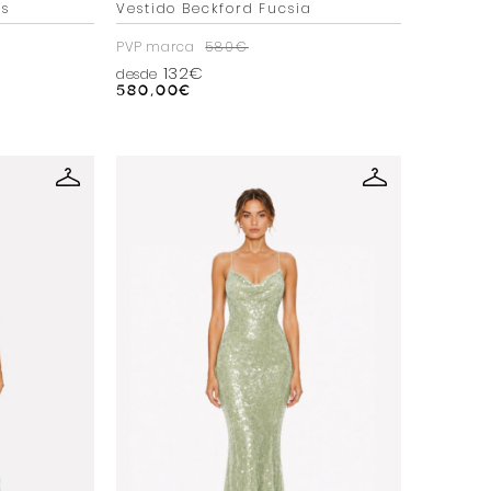
as
Vestido Beckford Fucsia
PVP marca
580€
132€
desde
580,00
€