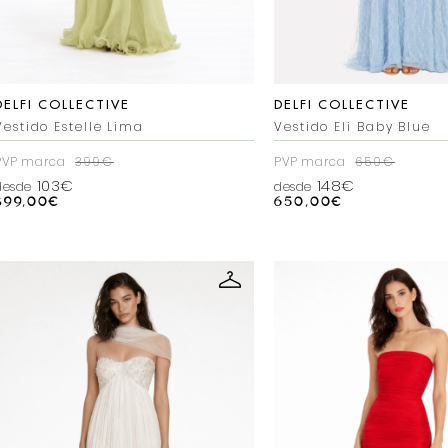
DELFI COLLECTIVE
DELFI COLLECTIVE
Vestido Estelle Lima
Vestido Eli Baby Blue
PVP marca
399€
PVP marca
650€
103€
148€
desde
desde
399,00
€
650,00
€