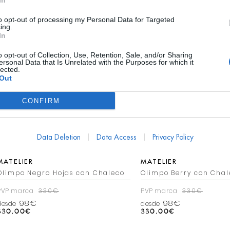
In
to opt-out of processing my Personal Data for Targeted
ing.
In
o opt-out of Collection, Use, Retention, Sale, and/or Sharing
ersonal Data that Is Unrelated with the Purposes for which it
lected.
Out
CONFIRM
Data Deletion
Data Access
Privacy Policy
MATELIER
MATELIER
Olimpo Negro Hojas con Chaleco
Olimpo Berry con Chal
PVP marca
330€
PVP marca
330€
98€
98€
desde
desde
330,00
€
330,00
€