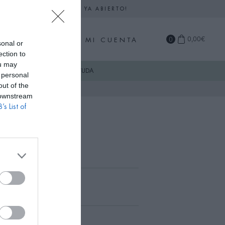
DARIO DE SEPTIEMBRE YA ABIERTO!
0
0,00
€
MI CUENTA
sonal or
ection to
ou may
COMPRA
AYUDA
 personal
out of the
 downstream
’s List of
 Mini Morado
€