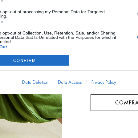
In
AYUDA TALLA
to opt-out of processing my Personal Data for Targeted
ing.
In
¿ME LO PUEDO PRO
o opt-out of Collection, Use, Retention, Sale, and/or Sharing
ersonal Data that Is Unrelated with the Purposes for which it
Talla
lected.
Out
Unica
CONFIRM
Data Deletion
Data Access
Privacy Policy
COMPRA