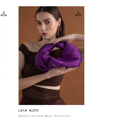
LAIA ALEN
LAIA ALEN
Bolso Lauren Mini Púrpura
Bolso Berna