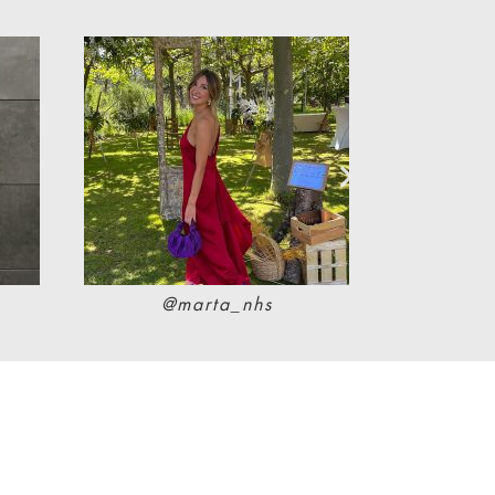
@marta_nhs
@l