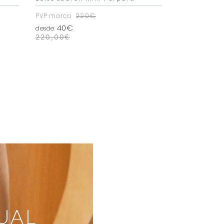
PVP marca
220€
PVP marca
2
40€
39€
desde
desde
220,00
€
210,00
€
UAL