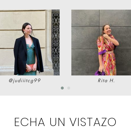
@judiiitcg99
Rita H.
ECHA UN VISTAZO