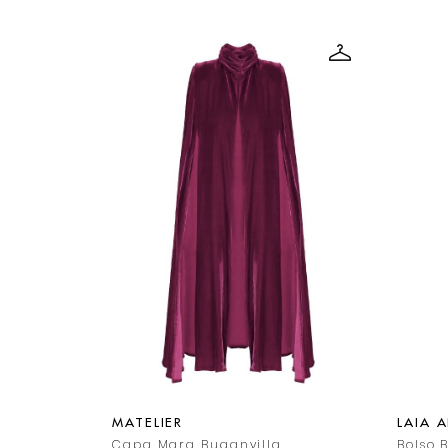
MATELIER
LAIA 
ul Marino
Capa Mara Buganvilla
Bolso 