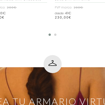
rca
200€
PVP marca
230€
8€
41€
desde
0
€
230,00
€
EA TU ARMARIO VIRT