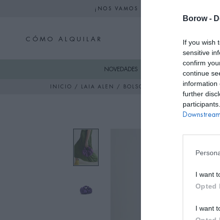
¡NOS VAMOS DE VACACIONES! NO S
Borow -
D
CÓMO ALQUILAR
If you wish 
sensitive in
confirm you
NOVEDADES
SKI
VESTIDO
continue se
information 
INICIO
/
LAIA ALEN
/ BOLSO BERNATTA MINI MORA
further disc
participants
Downstream 
Persona
I want t
Opted 
I want t