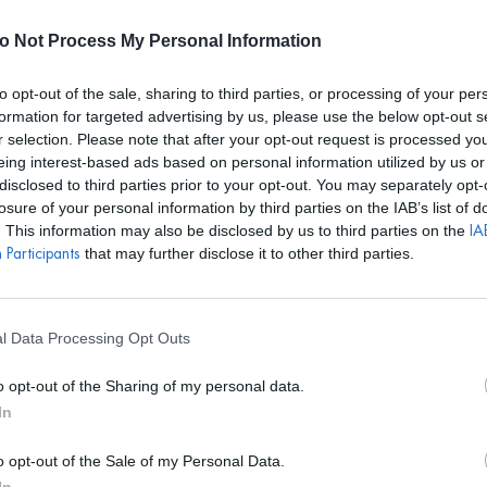
E REALIZARÁN ALQUILERES HASTA EL 24 DE AGOSTO. EL CALEN
o Not Process My Personal Information
to opt-out of the sale, sharing to third parties, or processing of your per
formation for targeted advertising by us, please use the below opt-out s
r selection. Please note that after your opt-out request is processed y
S
BOLSOS
ACCESORIOS
DISEÑADORES
EVENTOS
eing interest-based ads based on personal information utilized by us or
disclosed to third parties prior to your opt-out. You may separately opt-
DO
losure of your personal information by third parties on the IAB’s list of
. This information may also be disclosed by us to third parties on the
IAB
that may further disclose it to other third parties.
Participants
LAIA ALEN
Bolso Bernatta
l Data Processing Opt Outs
PVP marca
200
o opt-out of the Sharing of my personal data.
38€
desde
In
o opt-out of the Sale of my Personal Data.
REF: LAIB2013.