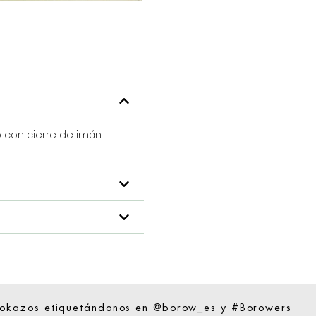
con cierre de imán.
ookazos etiquetándonos en @borow_es y #Borowers