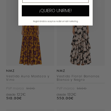
¡QUIERO UNIRME!
Registrándote aceptas recibir email marketing.
NMZ
NMZ
Vestido Aura Mostaza y
Vestido Floral Bananos
Vino
Blanco y Negro
PVP marca
510€
PVP marca
550€
122€
132€
desde
desde
510,00
€
550,00
€