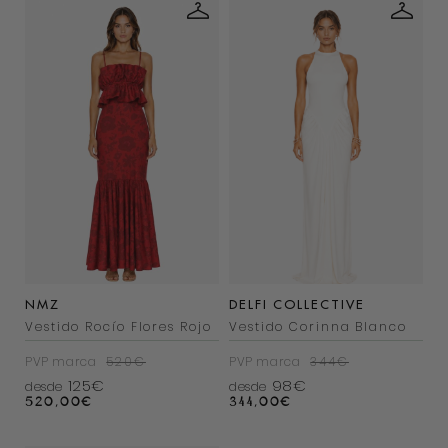
NMZ
DELFI COLLECTIVE
Vestido Rocío Flores Rojo
Vestido Corinna Blanco
PVP marca
520€
PVP marca
344€
125€
98€
desde
desde
520,00
€
344,00
€