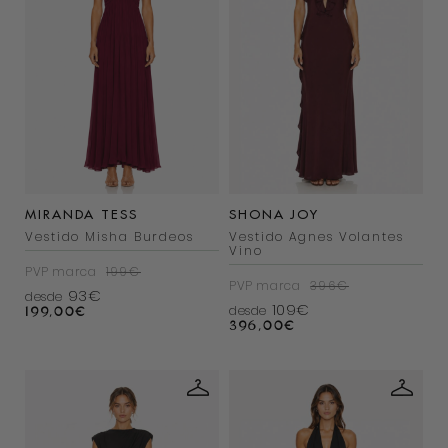
MIRANDA TESS
SHONA JOY
Vestido Misha Burdeos
Vestido Agnes Volantes
Vino
PVP marca
199€
PVP marca
396€
93€
desde
109€
desde
199,00
€
396,00
€