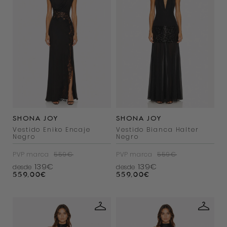
SHONA JOY
SHONA JOY
Vestido Eniko Encaje
Vestido Bianca Halter
Negro
Negro
PVP marca
559€
PVP marca
559€
139€
139€
desde
desde
559,00
€
559,00
€