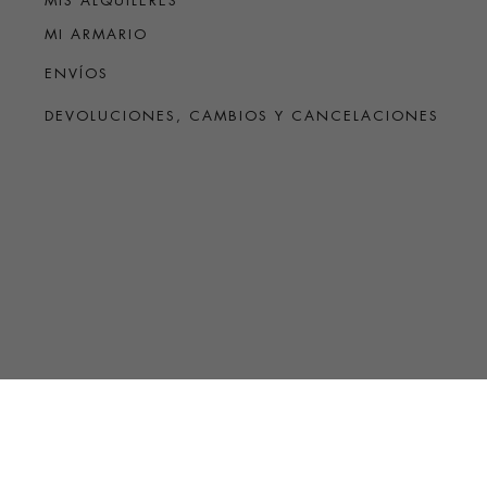
MIS ALQUILERES
MI ARMARIO
ENVÍOS
DEVOLUCIONES, CAMBIOS Y CANCELACIONES