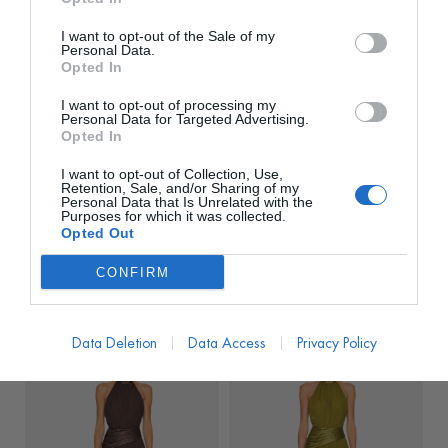
I want to opt-out of the Sale of my
Personal Data.
Opted In
I want to opt-out of processing my
Personal Data for Targeted Advertising.
Opted In
I want to opt-out of Collection, Use,
WATI
WATI
Retention, Sale, and/or Sharing of my
Personal Data that Is Unrelated with the
Vestido Selene Verde
Vestido Selene Aqua
Purposes for which it was collected.
Opted Out
PVP marca
199€
PVP marca
199€
93€
93€
desde
desde
CONFIRM
199,00
€
199,00
€
Data Deletion
Data Access
Privacy Policy