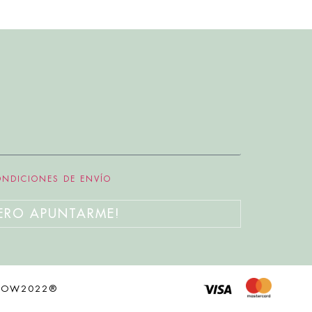
ONDICIONES DE ENVÍO
ERO APUNTARME!
ROW2022®