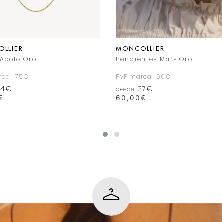
LLIER
MONCOLLIER
 Apolo Oro
Pendientes Mars Oro
rca
75€
PVP marca
60€
4€
27€
desde
€
60,00
€