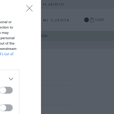
DARIO DE SEPTIEMBRE YA ABIERTO!
0
0,00
€
MI CUENTA
sonal or
ection to
ou may
COMPRA
AYUDA
 personal
out of the
 downstream
’s List of
Plata
.