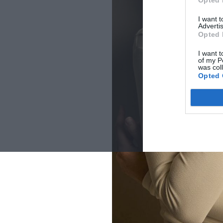
Opted 
I want 
Advertis
Opted 
I want t
of my P
was col
Opted 