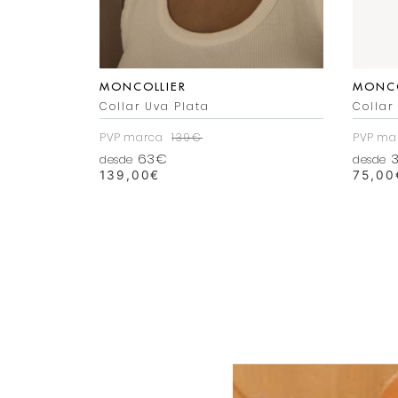
MONCOLLIER
MONCO
eadas
Collar Uva Plata
Collar
PVP marca
139€
PVP ma
63€
3
desde
desde
139,00
€
75,00