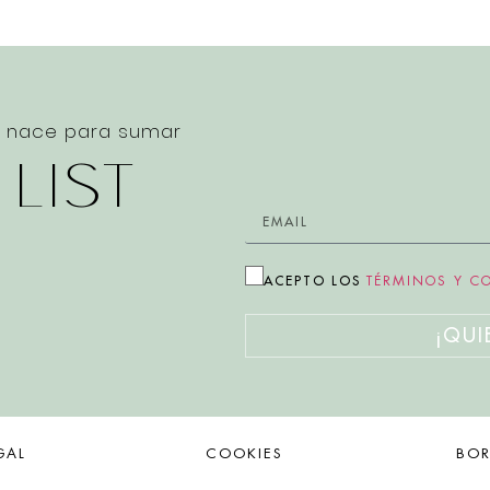
e nace para sumar
 LIST
ACEPTO LOS
TÉRMINOS Y C
¡QUI
GAL
COOKIES
BO