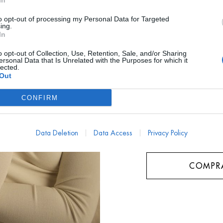
In
AYUDA TALLA
to opt-out of processing my Personal Data for Targeted
ing.
In
¿ME LO PUEDO PRO
o opt-out of Collection, Use, Retention, Sale, and/or Sharing
ersonal Data that Is Unrelated with the Purposes for which it
Talla
lected.
Out
Unica
CONFIRM
Data Deletion
Data Access
Privacy Policy
COMPR