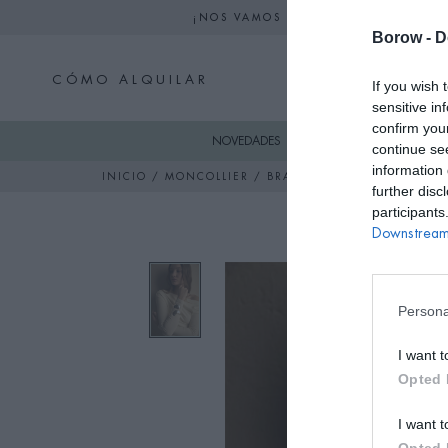
¡NOS VAMOS DE VACACIONES! NO S
Borow -
D
CÓMO ALQUILAR
If you wish 
sensitive in
confirm you
NOVEDADES
SKI
VESTIDO
continue se
information 
INICIO
/
MONCOLLIER
/ BRAZALETE LAVA PLATA
further disc
participants
Downstream 
Persona
I want t
Opted 
I want t