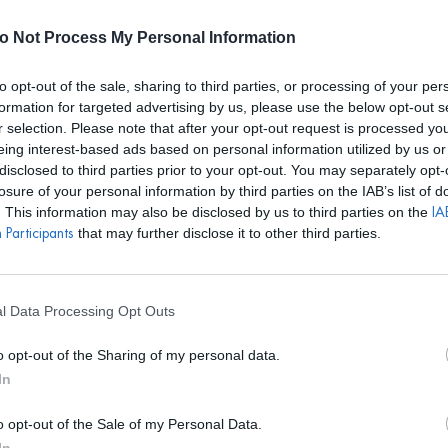
E REALIZARÁN ALQUILERES HASTA EL 24 DE AGOSTO. EL CALEN
o Not Process My Personal Information
to opt-out of the sale, sharing to third parties, or processing of your per
formation for targeted advertising by us, please use the below opt-out s
r selection. Please note that after your opt-out request is processed y
S
BOLSOS
ACCESORIOS
DISEÑADORES
EVENTOS
eing interest-based ads based on personal information utilized by us or
disclosed to third parties prior to your opt-out. You may separately opt-
losure of your personal information by third parties on the IAB’s list of
. This information may also be disclosed by us to third parties on the
IAB
that may further disclose it to other third parties.
Participants
MONCOLLIER
Brazalete Lava 
l Data Processing Opt Outs
PVP marca
95€
o opt-out of the Sharing of my personal data.
43€
desde
In
o opt-out of the Sale of my Personal Data.
REF: MONAC13102