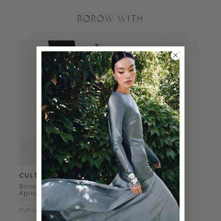
BOROW WITH
CULT GAIA
Bolso Sienna con
Apliques Dorado
PVP marca
458€