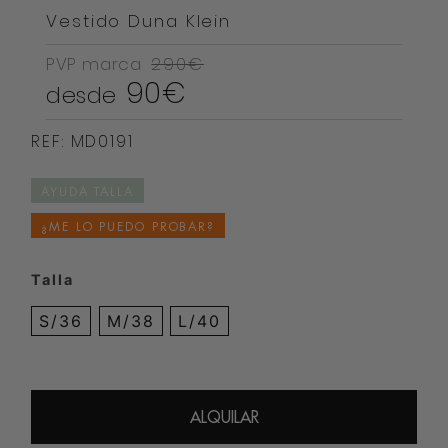
Vestido Duna Klein
PVP marca
290€
90€
desde
REF: MD0191
AYUDA TALLA
¿ME LO PUEDO PROBAR?
Talla
S/36
M/38
L/40
ALQUILAR