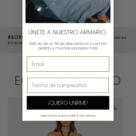
ÚNETE A NUESTRO ARMARIO
#BOROWERS
Comparte como luces tus lookazos
etiquetándonos en @borow_es y #Borowers
Disfruta de un 5% de descuento en tu primer
pedido ¡y muchas sorpresas más!
ECHA UN VISTAZO
¡QUIERO UNIRME!
Registrándote aceptas recibir email marketing.