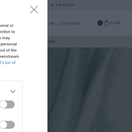
DARIO DE SEPTIEMBRE YA ABIERTO!
0
0,00
€
MI CUENTA
sonal or
ection to
ou may
COMPRA
AYUDA
 personal
out of the
 downstream
’s List of