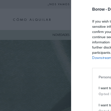
¡NOS VAMOS DE VACACIONES! NO S
Borow -
D
CÓMO ALQUILAR
If you wish 
sensitive in
confirm you
NOVEDADES
SKI
VESTIDO
continue se
information 
further disc
participants
Downstream 
Persona
I want t
Opted 
I want t