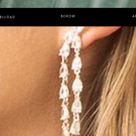
BOROW
A
BILIDAD