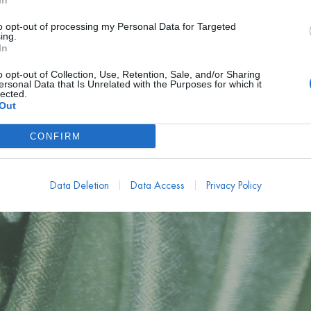
In
to opt-out of processing my Personal Data for Targeted
N / TO / TEN
ing.
In
o opt-out of Collection, Use, Retention, Sale, and/or Sharing
ersonal Data that Is Unrelated with the Purposes for which it
lected.
G
Out
CONFIRM
Data Deletion
Data Access
Privacy Policy