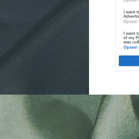
Opted 
I want 
SEVE
Advertis
Opted 
I want t
of my P
was col
THE BOROW BLO
Opted 